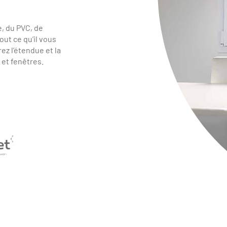
, du PVC, de
out ce qu’il vous
ez l’étendue et la
et fenêtres.
4
5