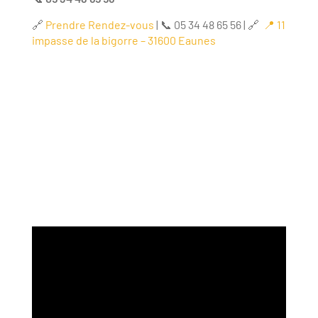
🔗
Prendre Rendez-vous
| 📞 05 34 48 65 56 | 🔗
📍 11
impasse de la bigorre – 31600 Eaunes